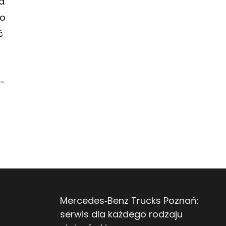
a
ko
ć
-
Mercedes‑Benz Trucks Poznań:
serwis dla każdego rodzaju