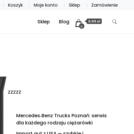
Koszyk
Moje konto
Sklep
Zamówienie
Sklep
Blog
0,00 zł
0
zzzzz
Mercedes‑Benz Trucks Poznań: serwis
dla każdego rodzaju ciężarówki
Import aut z USA — szybkie i