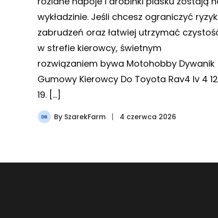
rozlane napoje i drobinki piasku zostają n
wykładzinie. Jeśli chcesz ograniczyć ryzy
zabrudzeń oraz łatwiej utrzymać czystoś
w strefie kierowcy, świetnym
rozwiązaniem bywa Motohobby Dywanik
Gumowy Kierowcy Do Toyota Rav4 Iv 4 12
19. […]
By
SzarekFarm
4 czerwca 2026