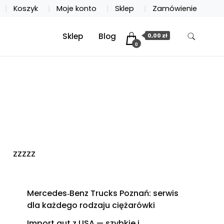
Koszyk
Moje konto
Sklep
Zamówienie
Sklep
Blog
0,00 zł
0
zzzzz
Mercedes‑Benz Trucks Poznań: serwis
dla każdego rodzaju ciężarówki
Import aut z USA — szybkie i