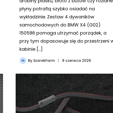
drobiny piasku, błoto z butów czy rozlane
płyny potrafią szybko osiadać na
wykładzinie. Zestaw 4 dywaników
samochodowych do BMW X4 (G02)
150586 pomaga utrzymać porządek, a
przy tym dopasowuje się do przestrzeni 
kabinie […]
By
SzarekFarm
9 czerwca 2026