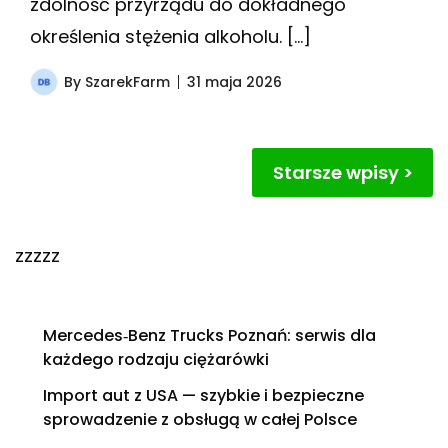
zdolność przyrządu do dokładnego
określenia stężenia alkoholu. […]
By
SzarekFarm
31 maja 2026
Nawigacja
Starsze wpisy
po
wpisach
zzzzz
Mercedes‑Benz Trucks Poznań: serwis dla
każdego rodzaju ciężarówki
Import aut z USA — szybkie i bezpieczne
sprowadzenie z obsługą w całej Polsce