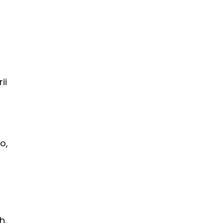
ii
o,
h.