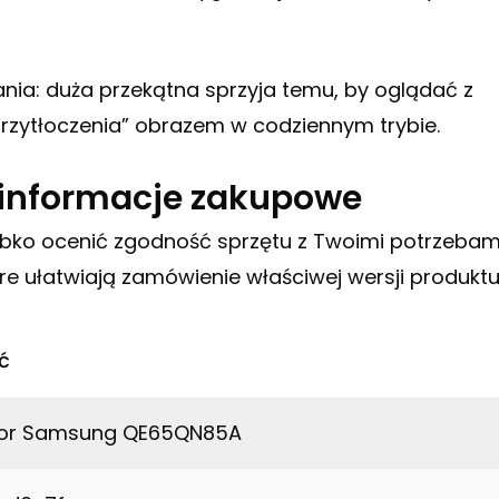
nia: duża przekątna sprzyja temu, by oglądać z
„przytłoczenia” obrazem w codziennym trybie.
i informacje zakupowe
zybko ocenić zgodność sprzętu z Twoimi potrzebami
re ułatwiają zamówienie właściwej wersji produktu
ć
zor Samsung QE65QN85A