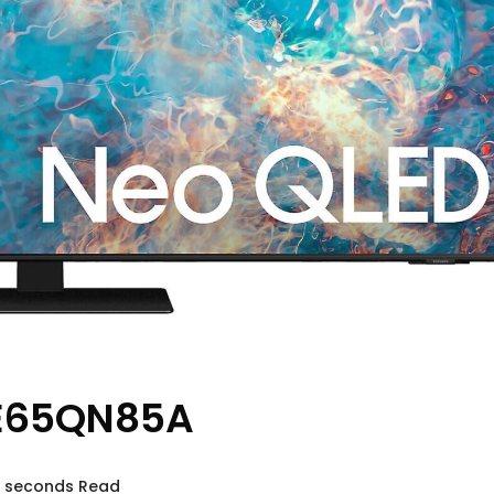
QE65QN85A
9 seconds Read