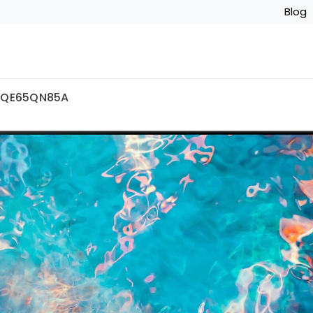
Blog
g QE65QN85A