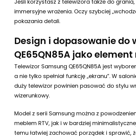
Jeśli korzystasz z telewizora także do grania
immersyjne wrażenia. Oczy szybciej „wchodz
pokazania detali.
Design i dopasowanie do
QE65QN85A jako element 
Telewizor Samsung QE65QN85A jest wyborem 
a nie tylko spełniał funkcję „ekranu”. W salon
duży telewizor powinien pasować do stylu w
wizerunkowy.
Model z serii Samsung można z powodzenie
meblem RTV, jak i w bardziej minimalistycznej
temu łatwiej zachować porządek i sprawić, 