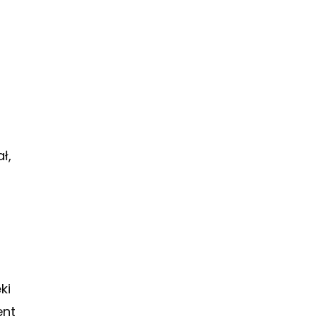
ł,
ki
ent