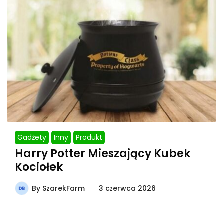
Gadżety
Inny
Produkt
Harry Potter Mieszający Kubek
Kociołek
By
SzarekFarm
3 czerwca 2026