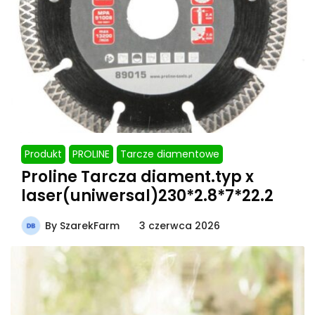
Produkt
PROLINE
Tarcze diamentowe
Proline Tarcza diament.typ x
laser(uniwersal)230*2.8*7*22.2
By
SzarekFarm
3 czerwca 2026