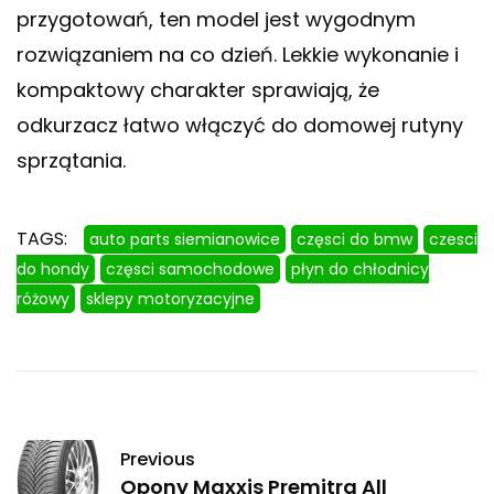
przygotowań, ten model jest wygodnym
rozwiązaniem na co dzień. Lekkie wykonanie i
kompaktowy charakter sprawiają, że
odkurzacz łatwo włączyć do domowej rutyny
sprzątania.
TAGS:
auto parts siemianowice
częsci do bmw
czesci
do hondy
częsci samochodowe
płyn do chłodnicy
różowy
sklepy motoryzacyjne
Previous
Opony Maxxis Premitra All