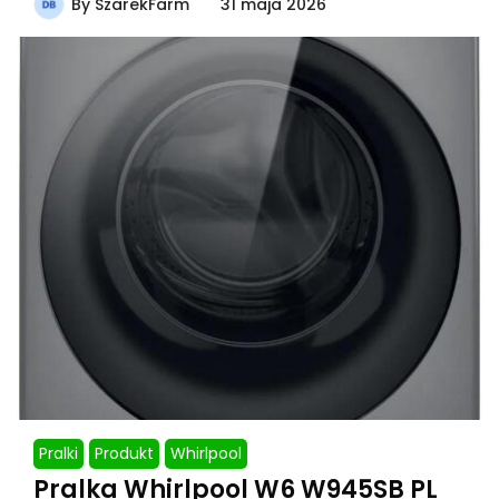
By
SzarekFarm
31 maja 2026
Pralki
Produkt
Whirlpool
Pralka Whirlpool W6 W945SB PL