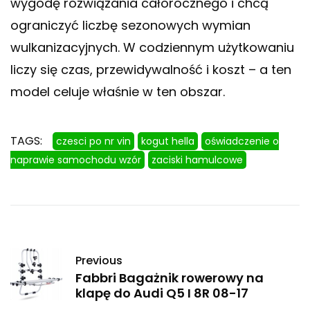
wygodę rozwiązania całorocznego i chcą
ograniczyć liczbę sezonowych wymian
wulkanizacyjnych. W codziennym użytkowaniu
liczy się czas, przewidywalność i koszt – a ten
model celuje właśnie w ten obszar.
TAGS:
czesci po nr vin
kogut hella
oświadczenie o
naprawie samochodu wzór
zaciski hamulcowe
Previous
Fabbri Bagażnik rowerowy na
klapę do Audi Q5 I 8R 08-17