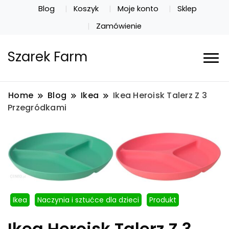
Blog
Koszyk
Moje konto
Sklep
Zamówienie
Szarek Farm
Home
Blog
Ikea
Ikea Heroisk Talerz Z 3
Przegródkami
Ikea
Naczynia i sztućce dla dzieci
Produkt
Ikea Heroisk Talerz Z 3