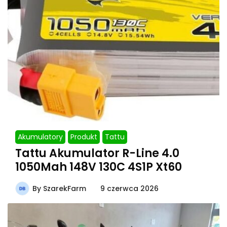
Akumulatory
Produkt
Tattu
Tattu Akumulator R-Line 4.0
1050Mah 148V 130C 4S1P Xt60
By
SzarekFarm
9 czerwca 2026