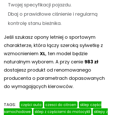
Twojej specyfikacji pojazdu.
Dbaj o prawidłowe ciśnienie i regularną
kontrolę stanu bieżnika.
Jeśli szukasz opony letniej o sportowym
charakterze, która łączy szeroką sylwetkę z
wzmocnieniem
XL
, ten model będzie
naturalnym wyborem. A przy cenie
983 zł
dostajesz produkt od renomowanego
producenta o parametrach dopasowanych
do wymagających kierowców.
TAGS:
części auto
czesci do citroen
sklep części
samochodowe
sklep z częściami do motocykli
sklepy z