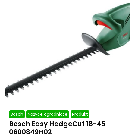
Bosch
Nożyce ogrodnicze
Produkt
Bosch Easy HedgeCut 18-45
0600849H02