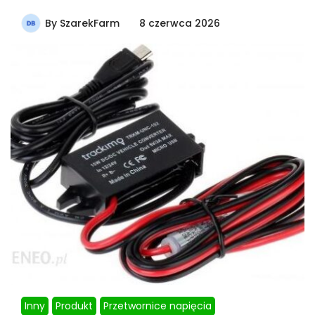
By
SzarekFarm
8 czerwca 2026
Inny
Produkt
Przetwornice napięcia