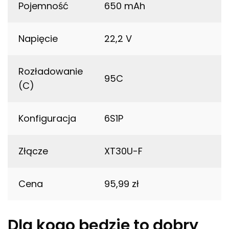
Pojemność
650 mAh
Napięcie
22,2 V
Rozładowanie
95C
(C)
Konfiguracja
6S1P
Złącze
XT30U-F
Cena
95,99 zł
Dla kogo będzie to dobry