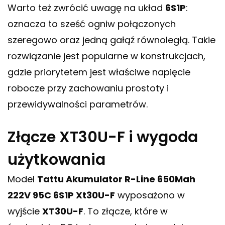
Warto też zwrócić uwagę na układ
6S1P
:
oznacza to sześć ogniw połączonych
szeregowo oraz jedną gałąź równoległą. Takie
rozwiązanie jest popularne w konstrukcjach,
gdzie priorytetem jest właściwe napięcie
robocze przy zachowaniu prostoty i
przewidywalności parametrów.
Złącze XT30U-F i wygoda
użytkowania
Model
Tattu Akumulator R-Line 650Mah
222V 95C 6S1P Xt30U-F
wyposażono w
wyjście
XT30U-F
. To złącze, które w