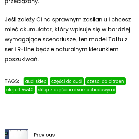
przeciążany.
Jeśli zależy Ci na sprawnym zasilaniu i chcesz
mieć akumulator, który wpisuje się w bardziej
wymagające scenariusze, ten model Tattu z
serii R-Line będzie naturalnym kierunkiem
poszukiwań.
TAGS:
audi sklep
części do audi
czesci do citroen
olej elf 5w40
sklep z częściami samochodowymi
Previous