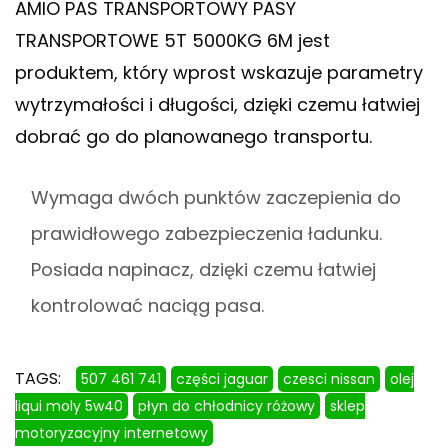
AMIO PAS TRANSPORTOWY PASY
TRANSPORTOWE 5T 5000KG 6M jest
produktem, który wprost wskazuje parametry
wytrzymałości i długości, dzięki czemu łatwiej
dobrać go do planowanego transportu.
Wymaga dwóch punktów zaczepienia do
prawidłowego zabezpieczenia ładunku.
Posiada napinacz, dzięki czemu łatwiej
kontrolować naciąg pasa.
TAGS:
507 461 741
części jaguar
czesci nissan
olej
liqui moly 5w40
płyn do chłodnicy różowy
sklep
motoryzacyjny internetowy