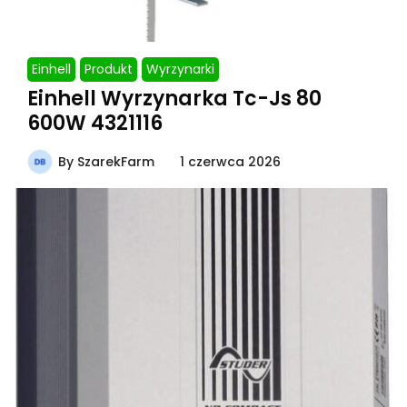
Einhell
Produkt
Wyrzynarki
Einhell Wyrzynarka Tc-Js 80
600W 4321116
By
SzarekFarm
1 czerwca 2026