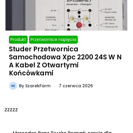
Produkt
Przetwornice napięcia
Studer Przetwornica
Samochodowa Xpc 2200 24S W N
A Kabel Z Otwartymi
Końcówkami
By
SzarekFarm
7 czerwca 2026
zzzzz