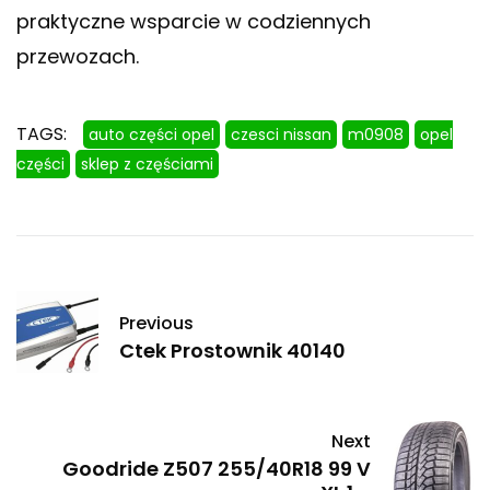
praktyczne wsparcie w codziennych
przewozach.
TAGS:
auto części opel
czesci nissan
m0908
opel
części
sklep z częściami
Previous
Ctek Prostownik 40140
Next
Goodride Z507 255/40R18 99 V