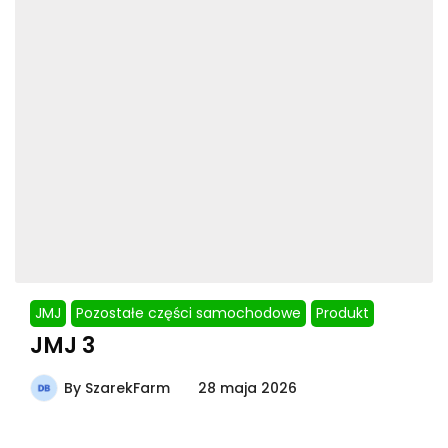
JMJ
Pozostałe części samochodowe
Produkt
JMJ 3
By
SzarekFarm
28 maja 2026