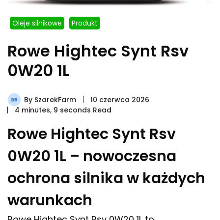
Oleje silnikowe
Produkt
Rowe Hightec Synt Rsv
0W20 1L
By
SzarekFarm
10 czerwca 2026
4 minutes, 9 seconds Read
Rowe Hightec Synt Rsv
0W20 1L – nowoczesna
ochrona silnika w każdych
warunkach
Rowe Hightec Synt Rsv 0W20 1L to