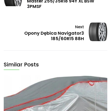
Master 255/35R18 94Y XL BSW
3PMSF
Next
Opony Dębica Navigator3
185/60R15 88H
Similar Posts