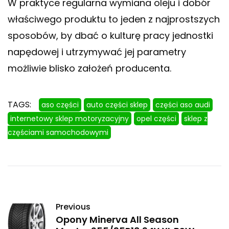
W praktyce regularna wymiana oleju i dobór
właściwego produktu to jeden z najprostszych
sposobów, by dbać o kulturę pracy jednostki
napędowej i utrzymywać jej parametry
możliwie blisko założeń producenta.
TAGS:
aso części
auto części sklep
części aso audi
internetowy sklep motoryzacyjny
opel części
sklep z
częściami samochodowymi
Previous
Opony Minerva All Season