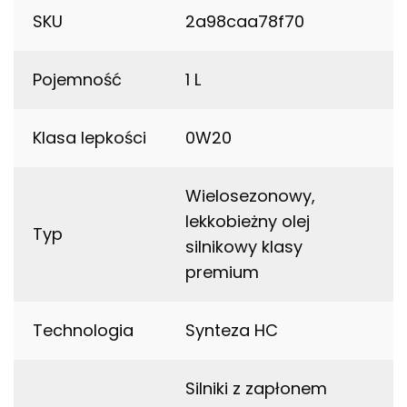
SKU
2a98caa78f70
Pojemność
1 L
Klasa lepkości
0W20
Wielosezonowy,
lekkobieżny olej
Typ
silnikowy klasy
premium
Technologia
Synteza HC
Silniki z zapłonem