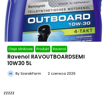
Oleje silnikowe
Produkt
Ravenol
Ravenol RAVOUTBOARDSEMI
10W30 5L
By
SzarekFarm
2 czerwca 2026
zzzzz