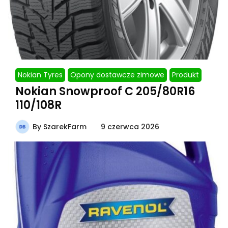
Nokian Tyres
Opony dostawcze zimowe
Produkt
Nokian Snowproof C 205/80R16
110/108R
By
SzarekFarm
9 czerwca 2026