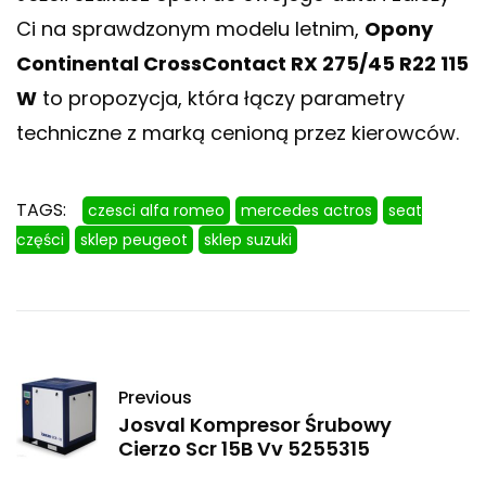
Ci na sprawdzonym modelu letnim,
Opony
Continental CrossContact RX 275/45 R22 115
W
to propozycja, która łączy parametry
techniczne z marką cenioną przez kierowców.
TAGS:
czesci alfa romeo
mercedes actros
seat
części
sklep peugeot
sklep suzuki
Previous
Josval Kompresor Śrubowy
Cierzo Scr 15B Vv 5255315