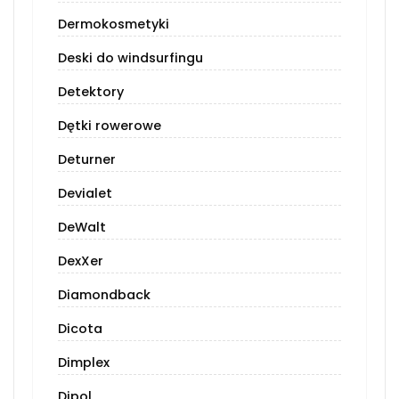
Dermokosmetyki
Deski do windsurfingu
Detektory
Dętki rowerowe
Deturner
Devialet
DeWalt
DexXer
Diamondback
Dicota
Dimplex
Dipol