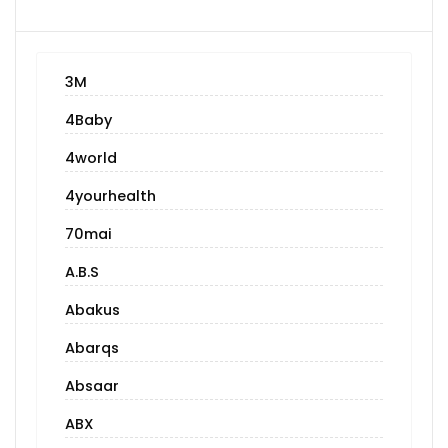
3M
4Baby
4world
4yourhealth
70mai
A.B.S
Abakus
Abarqs
Absaar
ABX