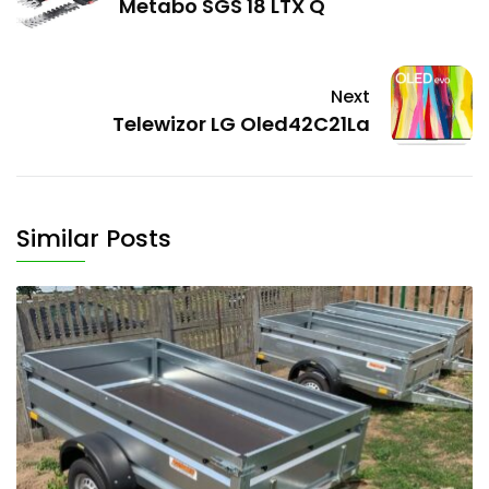
Metabo SGS 18 LTX Q
Next
Telewizor LG Oled42C21La
Similar Posts