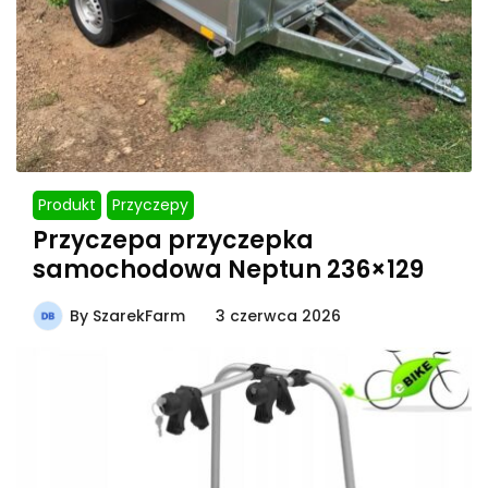
Produkt
Przyczepy
Przyczepa przyczepka
samochodowa Neptun 236×129
By
SzarekFarm
3 czerwca 2026