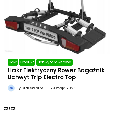
Hakr
Produkt
Uchwyty rowerowe
Hakr Elektryczny Rower Bagażnik
Uchwyt Trip Electro Top
By
SzarekFarm
29 maja 2026
zzzzz