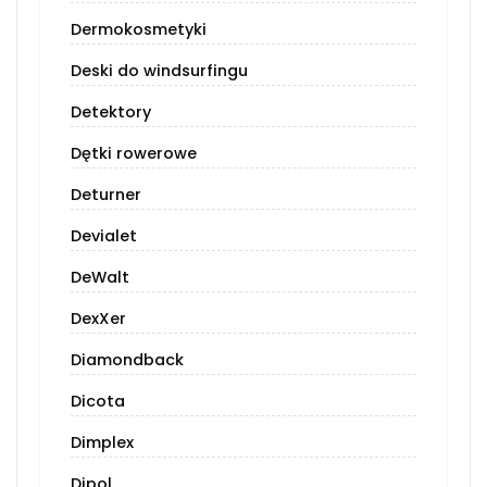
Dermokosmetyki
Deski do windsurfingu
Detektory
Dętki rowerowe
Deturner
Devialet
DeWalt
DexXer
Diamondback
Dicota
Dimplex
Dipol