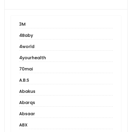
3M
4Baby
4world
4yourhealth
70mai
A.B.S
Abakus
Abarqs
Absaar
ABX