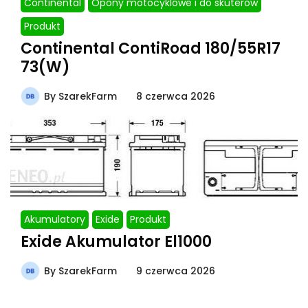
Continental
Opony motocyklowe i do skuterów
Produkt
Continental ContiRoad 180/55R17
73(W)
By
SzarekFarm
8 czerwca 2026
Akumulatory
Exide
Produkt
Exide Akumulator El1000
By
SzarekFarm
9 czerwca 2026