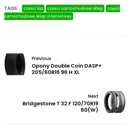
TAGS:
czesci kia
czesci samochodowe sklep
części
samochodowe sklep internetowy
Previous
Opony Double Coin DASP+
205/60R16 96 H XL
Next
Bridgestone T 32 F 120/70R19
60(W)