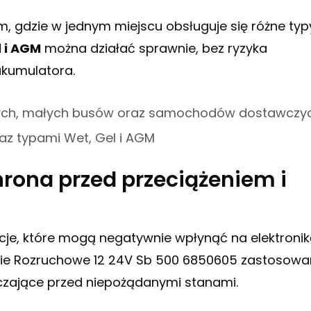
m, gdzie w jednym miejscu obsługuje się różne typ
l i AGM
można działać sprawnie, bez ryzyka
akumulatora.
ych, małych busów oraz samochodów dostawczy
az typami Wet, Gel i AGM
rona przed przeciążeniem i
je, które mogą negatywnie wpłynąć na elektronik
zenie Rozruchowe 12 24V Sb 500 6850605 zastosow
zające przed niepożądanymi stanami.