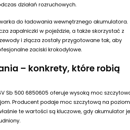
dczas działań rozruchowych.
owarka do ładowania wewnętrznego akumulatora.
a zapalniczki w pojeździe, a także skorzystać z
zewody i złącza zostały przygotowane tak, aby
fesjonalne zaciski krokodylowe.
ania – konkrety, które robią
24V Sb 500 6850605 oferuje wysoką moc szczytow
cjom. Producent podaje moc szczytową na poziom
 właśnie te wartości są kluczowe, gdy akumulator j
udniony.