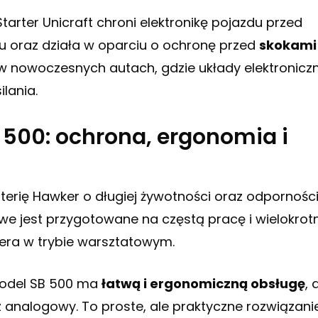
arter Unicraft chroni elektronikę pojazdu przed
 oraz działa w oparciu o ochronę przed
skokami 
e w nowoczesnych autach, gdzie układy elektronicz
lania.
 500: ochrona, ergonomia i
erię Hawker o długiej żywotności oraz odpornośc
owe jest przygotowane na częstą pracę i wielokrot
tera w trybie warsztatowym.
Model SB 500 ma
łatwą i ergonomiczną obsługę
, 
nalogowy. To proste, ale praktyczne rozwiązani