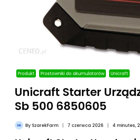
Produkt
Prostowniki do akumulatorów
Unicraft
Unicraft Starter Urzą
Sb 500 6850605
By
SzarekFarm
7 czerwca 2026
4 minutes, 