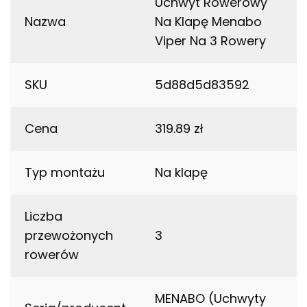
Uchwyt Rowerowy
Nazwa
Na Klapę Menabo
Viper Na 3 Rowery
SKU
5d88d5d83592
Cena
319.89 zł
Typ montażu
Na klapę
Liczba
przewożonych
3
rowerów
MENABO (Uchwyty