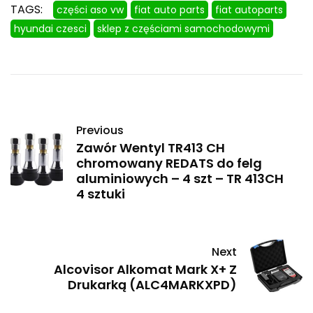
TAGS:
części aso vw
fiat auto parts
fiat autoparts
hyundai czesci
sklep z częściami samochodowymi
Previous
Zawór Wentyl TR413 CH
chromowany REDATS do felg
aluminiowych – 4 szt – TR 413CH
4 sztuki
Next
Alcovisor Alkomat Mark X+ Z
Drukarką (ALC4MARKXPD)