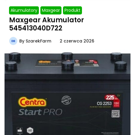
Akumulatory
Maxgear
Produkt
Maxgear Akumulator
545413040D722
By
SzarekFarm
2 czerwca 2026