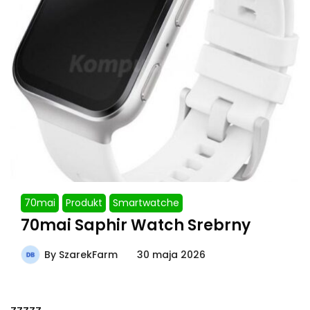
70mai
Produkt
Smartwatche
70mai Saphir Watch Srebrny
By
SzarekFarm
30 maja 2026
zzzzz