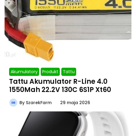
Akumulatory
Produkt
Tattu
Tattu Akumulator R-Line 4.0
1550Mah 22.2V 130C 6S1P Xt60
By
SzarekFarm
29 maja 2026