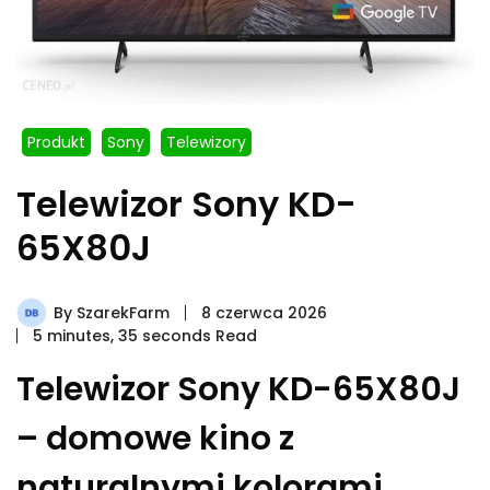
Produkt
Sony
Telewizory
Telewizor Sony KD-
65X80J
By
SzarekFarm
8 czerwca 2026
5 minutes, 35 seconds Read
Telewizor Sony KD-65X80J
– domowe kino z
naturalnymi kolorami