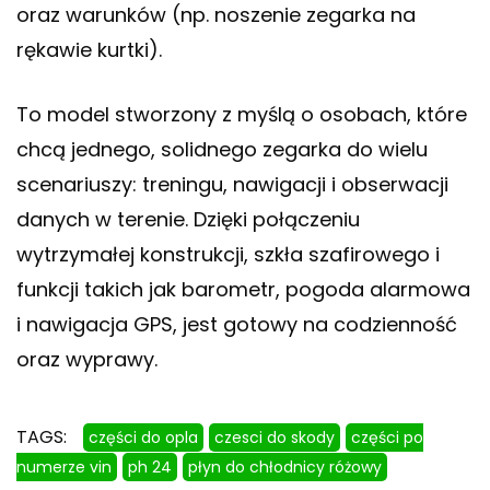
oraz warunków (np. noszenie zegarka na
rękawie kurtki).
To model stworzony z myślą o osobach, które
chcą jednego, solidnego zegarka do wielu
scenariuszy: treningu, nawigacji i obserwacji
danych w terenie. Dzięki połączeniu
wytrzymałej konstrukcji, szkła szafirowego i
funkcji takich jak barometr, pogoda alarmowa
i nawigacja GPS, jest gotowy na codzienność
oraz wyprawy.
TAGS:
części do opla
czesci do skody
części po
numerze vin
ph 24
płyn do chłodnicy różowy