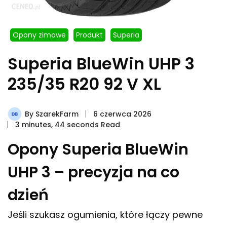
Opony zimowe
Produkt
Superia
Superia BlueWin UHP 3
235/35 R20 92 V XL
By
SzarekFarm
6 czerwca 2026
3 minutes, 44 seconds Read
Opony Superia BlueWin
UHP 3 – precyzja na co
dzień
Jeśli szukasz ogumienia, które łączy pewne