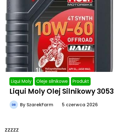
Liqui Moly
Oleje silnikowe
Produkt
Liqui Moly Olej Silnikowy 3053
By
SzarekFarm
5 czerwca 2026
zzzzz