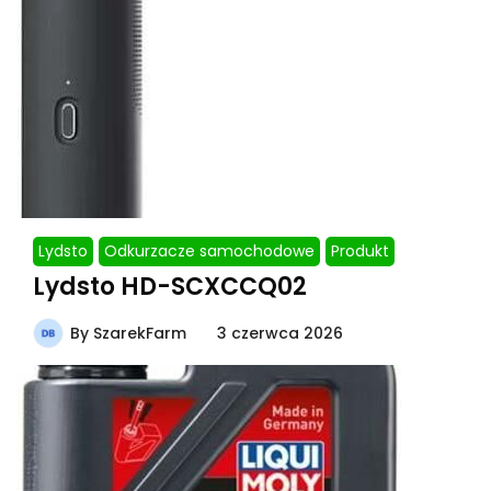
Lydsto
Odkurzacze samochodowe
Produkt
Lydsto HD-SCXCCQ02
By
SzarekFarm
3 czerwca 2026