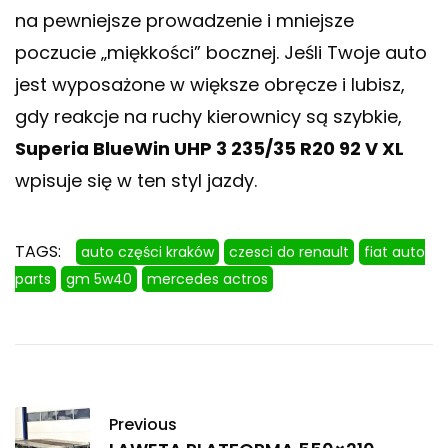
na pewniejsze prowadzenie i mniejsze
poczucie „miękkości” bocznej. Jeśli Twoje auto
jest wyposażone w większe obręcze i lubisz,
gdy reakcje na ruchy kierownicy są szybkie,
Superia BlueWin UHP 3 235/35 R20 92 V XL
wpisuje się w ten styl jazdy.
TAGS:
auto części kraków
czesci do renault
fiat auto
parts
gm 5w40
mercedes actros
Previous