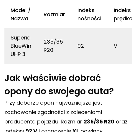
Model /
Indeks
Indeks
Rozmiar
Nazwa
nośności
prędko
Superia
235/35
BlueWin
92
V
R20
UHP 3
Jak właściwie dobrać
opony do swojego auta?
Przy doborze opon najważniejsze jest
zachowanie zgodności z zaleceniami
producenta pojazdu. Rozmiar
235/35 R20
oraz
indeksy
92 V
i oznaczenie
XL
powinny