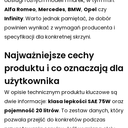
obsługi różnych modeli i marek, w tym m.in.
Alfa Romeo
,
Mercedes
,
BMW
,
Opel
czy
Infinity
. Warto jednak pamiętać, że dobór
powinien wynikać z wymagań producenta i
specyfikacji dla konkretnej skrzyni.
Najważniejsze cechy
produktu i co oznaczają dla
użytkownika
W opisie technicznym produktu kluczowe są
dwie informacje:
klasa lepkości SAE 75W
oraz
pojemność 20 litrów
. To zestaw danych, który
pozwala przejść do konkretów podczas