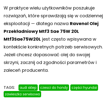
W praktyce wielu użytkowników poszukuje
rozwiązań, które sprawdzają się w codziennej
eksploatacji — dlatego nazwa
Ravenol Olej
Przekładniowy Mtf3 Sae 75W 20L
Mtf3Sae75W20L
jest często wpisywana w
kontekście konkretnych potrzeb serwisowych.
Jeżeli chcesz dopasować olej do swojej
skrzyni, zacznij od zgodności parametrów i
zaleceń producenta.
TAGS:
audi sklep
czesci do hondy
części hyundai
zawieszka serwisowa