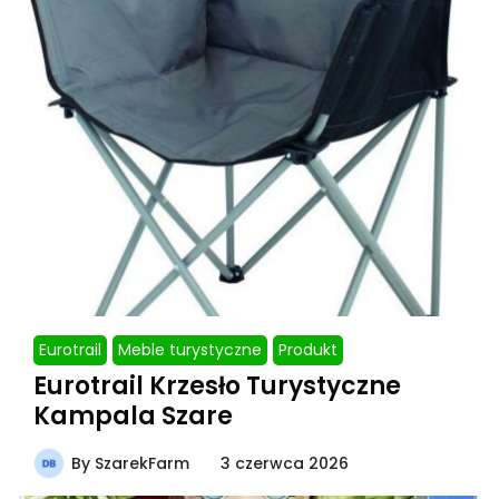
Eurotrail
Meble turystyczne
Produkt
Eurotrail Krzesło Turystyczne
Kampala Szare
By
SzarekFarm
3 czerwca 2026