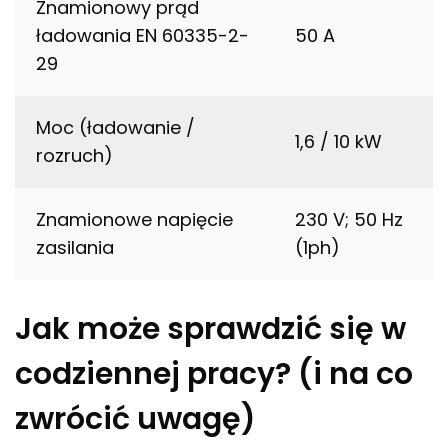
Znamionowy prąd
ładowania EN 60335-2-
50 A
29
Moc (ładowanie /
1,6 / 10 kW
rozruch)
Znamionowe napięcie
230 V; 50 Hz
zasilania
(1ph)
Jak może sprawdzić się w
codziennej pracy? (i na co
zwrócić uwagę)