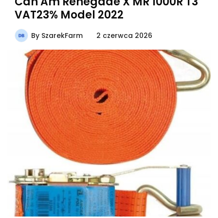
Can Am Renegade X MR 1000R T3
VAT23% Model 2022
By
SzarekFarm
2 czerwca 2026