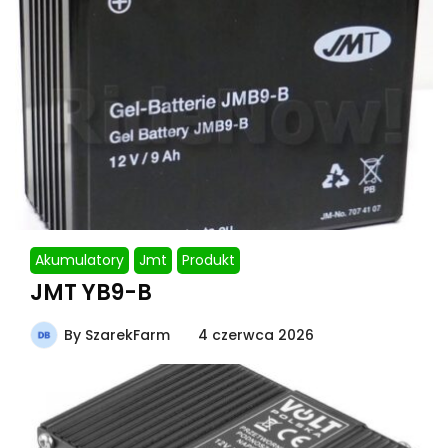
Akumulatory
Jmt
Produkt
JMT YB9-B
By
SzarekFarm
4 czerwca 2026