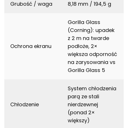
Grubość / waga
8,18 mm / 194,5 g
Gorilla Glass
(Corning): upadek
z 2 m na twarde
Ochrona ekranu
podłoże, 2×
większa odporność
na zarysowania vs
Gorilla Glass 5
System chłodzenia
parą ze stali
Chłodzenie
nierdzewnej
(ponad 2×
większy)