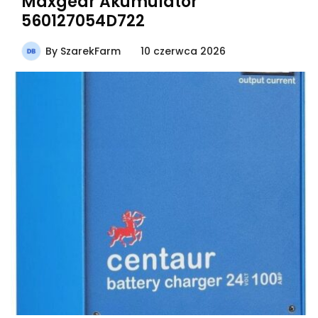
Maxgear Akumulator
560127054D722
By
SzarekFarm
10 czerwca 2026