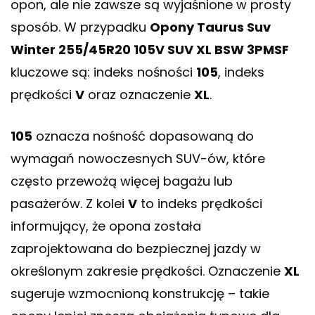
opon, ale nie zawsze są wyjaśnione w prosty
sposób. W przypadku
Opony Taurus Suv
Winter 255/45R20 105V SUV XL BSW 3PMSF
kluczowe są: indeks nośności
105
, indeks
prędkości
V
oraz oznaczenie
XL
.
105
oznacza nośność dopasowaną do
wymagań nowoczesnych SUV-ów, które
często przewożą więcej bagażu lub
pasażerów. Z kolei
V
to indeks prędkości
informujący, że opona została
zaprojektowana do bezpiecznej jazdy w
określonym zakresie prędkości. Oznaczenie
XL
sugeruje wzmocnioną konstrukcję – takie