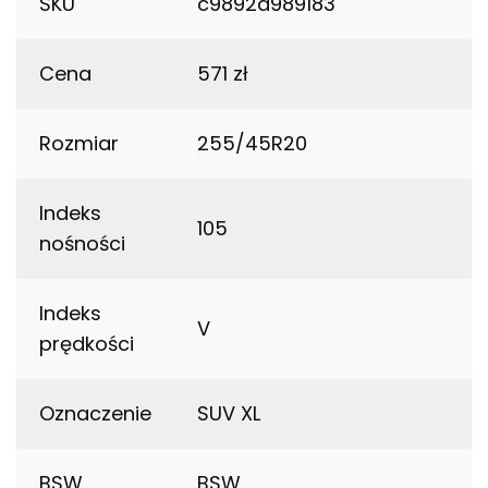
SKU
c9892a989183
Cena
571 zł
Rozmiar
255/45R20
Indeks
105
nośności
Indeks
V
prędkości
Oznaczenie
SUV XL
BSW
BSW