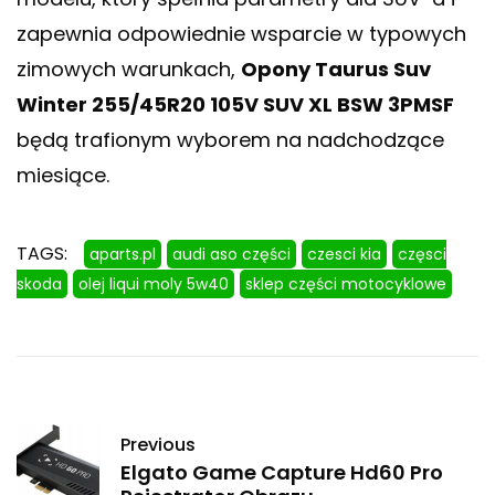
zapewnia odpowiednie wsparcie w typowych
zimowych warunkach,
Opony Taurus Suv
Winter 255/45R20 105V SUV XL BSW 3PMSF
będą trafionym wyborem na nadchodzące
miesiące.
TAGS:
aparts.pl
audi aso części
czesci kia
częsci
skoda
olej liqui moly 5w40
sklep części motocyklowe
Previous
Elgato Game Capture Hd60 Pro