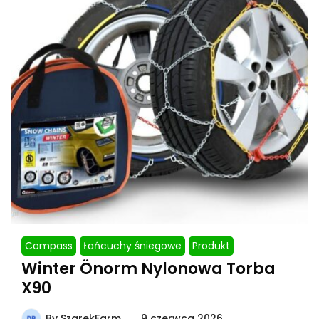
Compass
Łańcuchy śniegowe
Produkt
Winter Önorm Nylonowa Torba
X90
By
SzarekFarm
9 czerwca 2026