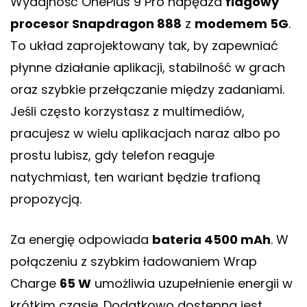
Wydajność OnePlus 9 Pro napędza
flagowy
procesor Snapdragon 888
z
modemem 5G
.
To układ zaprojektowany tak, by zapewniać
płynne działanie aplikacji, stabilność w grach
oraz szybkie przełączanie między zadaniami.
Jeśli często korzystasz z multimediów,
pracujesz w wielu aplikacjach naraz albo po
prostu lubisz, gdy telefon reaguje
natychmiast, ten wariant będzie trafioną
propozycją.
Za energię odpowiada
bateria 4500 mAh
. W
połączeniu z szybkim ładowaniem Wrap
Charge
65 W
umożliwia uzupełnienie energii w
krótkim czasie. Dodatkowo dostępna jest