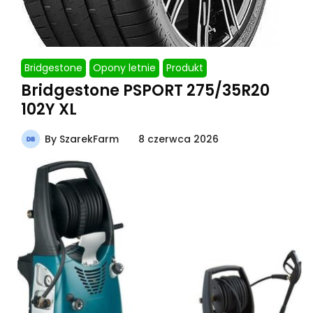
Bridgestone
Opony letnie
Produkt
Bridgestone PSPORT 275/35R20
102Y XL
By
SzarekFarm
8 czerwca 2026