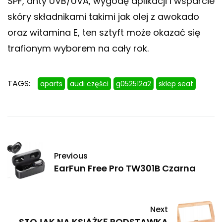
SPF, anty UVB/UVA, wygodę aplikacji i wsparcie
skóry składnikami takimi jak olej z awokado
oraz witamina E, ten sztyft może okazać się
trafionym wyborem na cały rok.
TAGS:
aparts
audi części
g052512a2
sklep seat
Previous
EarFun Free Pro TW301B Czarna
Next
STOJAK NA KSIĄŻKĘ PODSTAWKA