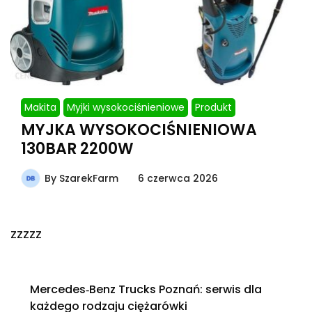
Makita
Myjki wysokociśnieniowe
Produkt
MYJKA WYSOKOCIŚNIENIOWA
130BAR 2200W
By
SzarekFarm
6 czerwca 2026
zzzzz
Mercedes‑Benz Trucks Poznań: serwis dla
każdego rodzaju ciężarówki