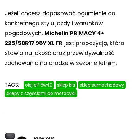
Jeżeli chcesz dopasować ogumienie do
konkretnego stylu jazdy i warunków
pogodowych,
Michelin PRIMACY 4+
225/50R17 98Y XL FR
jest propozycją, która
stawia na jakość oraz przewidywalność
zachowania na drodze w sezonie letnim.
TAGS:
olej elf 5w40
sklep kia
sklep samochodowy
sklepy z częściami do motocykli
Previous