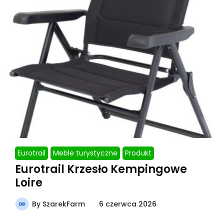
Eurotrail
Meble turystyczne
Produkt
Eurotrail Krzesło Kempingowe
Loire
By
SzarekFarm
6 czerwca 2026