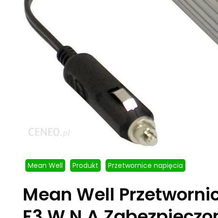
Mean Well
Produkt
Przetwornice napięcia
Mean Well Przetworn
F3 W N A Zabezpieczo