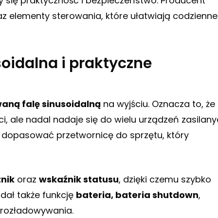
y się praktyczność i bezpieczeństwo. Producent
z elementy sterowania, które ułatwiają codzienne
oidalna i praktyczne
aną falę sinusoidalną
na wyjściu. Oznacza to, że
eci, ale nadal nadaje się do wielu urządzeń zasilan
 dopasować przetwornicę do sprzętu, który
nik
oraz
wskaźnik statusu
, dzięki czemu szybko
dał także funkcję
bateria, bateria shutdown
,
 rozładowywania.