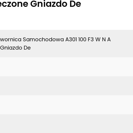
ieczone Gniazdo De
twornica Samochodowa A301 100 F3 W N A
 Gniazdo De