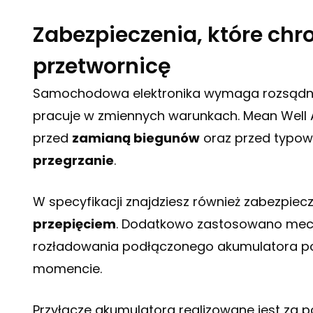
Zabezpieczenia, które ch
przetwornicę
Samochodowa elektronika wymaga rozsądny
pracuje w zmiennych warunkach. Mean Well 
przed
zamianą biegunów
oraz przed typow
przegrzanie
.
W specyfikacji znajdziesz również zabezpiec
przepięciem
. Dodatkowo zastosowano me
rozładowania podłączonego akumulatora p
momencie.
Przyłącze akumulatora realizowane jest za