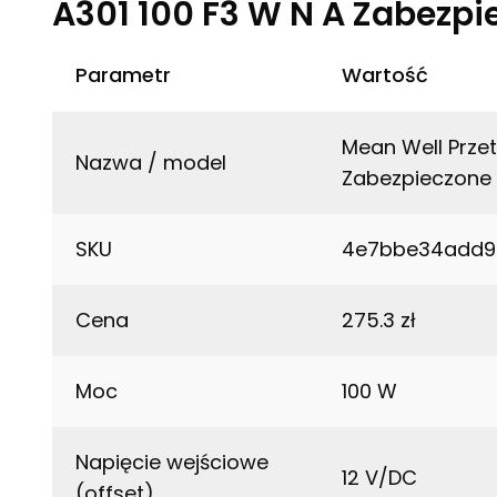
A301 100 F3 W N A Zabezp
Parametr
Wartość
Mean Well Prze
Nazwa / model
Zabezpieczone
SKU
4e7bbe34add9
Cena
275.3 zł
Moc
100 W
Napięcie wejściowe
12 V/DC
(offset)