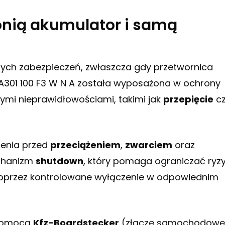
ronią akumulator i samą
ch zabezpieczeń, zwłaszcza gdy przetwornica
A301 100 F3 W N A została wyposażona w ochrony
ymi nieprawidłowościami, takimi jak
przepięcie
c
zenia przed
przeciążeniem
,
zwarciem
oraz
chanizm
shutdown
, który pomaga ograniczać ryz
oprzez kontrolowane wyłączenie w odpowiednim
 pomocą
Kfz-Boardstecker
(złącze samochodowe