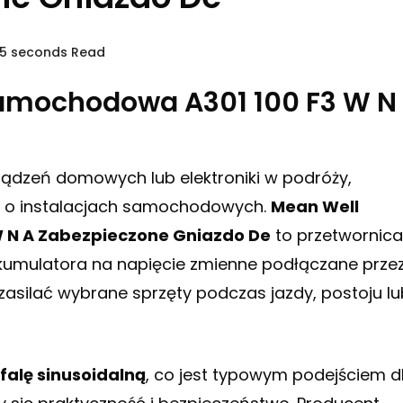
55 seconds Read
Samochodowa A301 100 F3 W N
rządzeń domowych lub elektroniki w podróży,
ą o instalacjach samochodowych.
Mean Well
 N A Zabezpieczone Gniazdo De
to przetwornica
akumulatora na napięcie zmienne podłączane prze
zasilać wybrane sprzęty podczas jazdy, postoju lu
alę sinusoidalną
, co jest typowym podejściem d