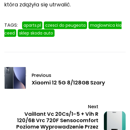
która zdążyła się utrwalić.
TAGS:
aparts.pl
czesci do peugeota
maglownica kia
ceed
sklep skoda auto
Previous
Xiaomi 12 5G 8/128GB Szary
Next
Vaillant Vc 20Cs/1-5 + Vih R
120/6B Vrc 720F Sensocomfort
Poziome Wyprowadzenie Przez