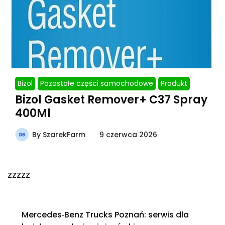
Bizol
Pozostałe części samochodowe
Produkt
Bizol Gasket Remover+ C37 Spray
400Ml
By
SzarekFarm
9 czerwca 2026
zzzzz
Mercedes‑Benz Trucks Poznań: serwis dla