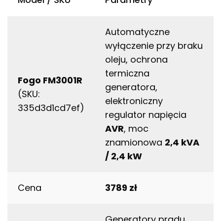
Automatyczne
wyłączenie przy braku
oleju, ochrona
termiczna
Fogo FM3001R
generatora,
(SKU:
elektroniczny
335d3d1cd7ef)
regulator napięcia
AVR
, moc
znamionowa
2,4 kVA
/ 2,4 kW
Cena
3789 zł
Generatory prądu