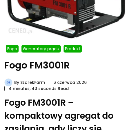
Fogo
Generatory prądu
Produkt
Fogo FM3001R
By
SzarekFarm
6 czerwca 2026
4 minutes, 40 seconds Read
Fogo FM3001R –
kompaktowy agregat do
zasilania, gdy liczy się