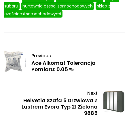
subaru
hurtownia czesci samochodowych
sklep z
częściami samochodowymi
Previous
Ace Alkomat Tolerancja
Pomiaru: 0.05 ‰
Next
Helvetia Szafa 5 Drzwiowa Z
Lustrem Evora Typ 21 Zielona
9885