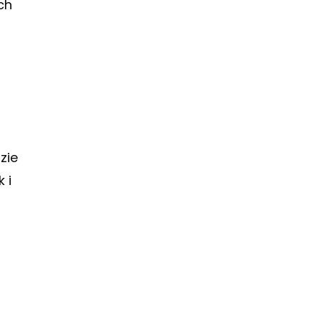
ch
zie
 i