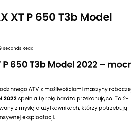
X XT P 650 T3b Model
49 seconds Read
 P 650 T3b Model 2022 – moc
r rodzinnego ATV z możliwościami maszyny roboczej
l 2022
spełnia tę rolę bardzo przekonująco. To 2-
any z myślą o użytkownikach, którzy potrzebują
nsywnej eksploatacji.