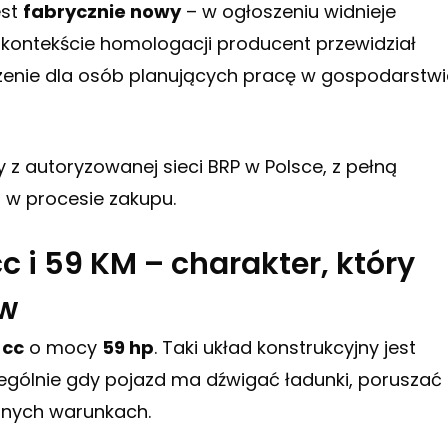
est
fabrycznie nowy
– w ogłoszeniu widnieje
 kontekście homologacji producent przewidział
zenie dla osób planujących pracę w gospodarstwie
 z autoryzowanej sieci BRP w Polsce, z pełną
 w procesie zakupu.
c i 59 KM – charakter, który
ów
 cc
o mocy
59 hp
. Taki układ konstrukcyjny jest
zególnie gdy pojazd ma dźwigać ładunki, poruszać 
nnych warunkach.