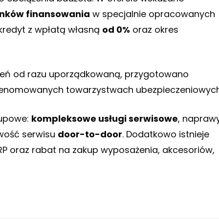
unków finansowania
w specjalnie opracowanych
 kredyt z wpłatą własną
od 0%
oraz okres
czeń od razu uporządkowaną, przygotowano
enomowanych towarzystwach ubezpieczeniowych
kupowe:
kompleksowe usługi serwisowe
, napraw
iwość serwisu
door-to-door
. Dodatkowo istnieje
RP oraz rabat na zakup wyposażenia, akcesoriów,