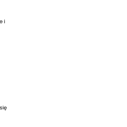
 i
się