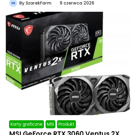
By
SzarekFarm
9 czerwca 2026
Karty graficzne
MSI
Produkt
MSI GeForce RTX 3060 Ventus 2X