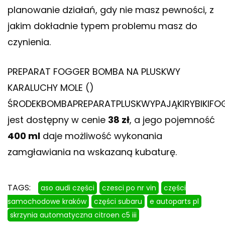
planowanie działań, gdy nie masz pewności, z
jakim dokładnie typem problemu masz do
czynienia.
PREPARAT FOGGER BOMBA NA PLUSKWY
KARALUCHY MOLE ()
ŚRODEKBOMBAPREPARATPLUSKWYPAJĄKIRYBIKIFO
jest dostępny w cenie
38 zł
, a jego pojemność
400 ml
daje możliwość wykonania
zamgławiania na wskazaną kubaturę.
TAGS:
aso audi części
czesci po nr vin
części
samochodowe kraków
części subaru
e autoparts pl
skrzynia automatyczna citroen c5 iii