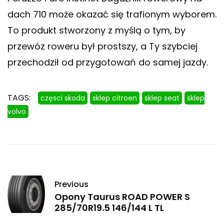
dach 710 może okazać się trafionym wyborem.
To produkt stworzony z myślą o tym, by
przewóz roweru był prostszy, a Ty szybciej
przechodził od przygotowań do samej jazdy.
TAGS:
częsci skoda
sklep citroen
sklep seat
sklep
volvo
Previous
Opony Taurus ROAD POWER S
285/70R19.5 146/144 L TL