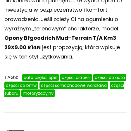
Na koniec warto pamiętać, że wybór opon to
inwestycja w bezpieczeństwo i komfort
prowadzenia. Jeśli zależy Ci na ogumieniu o
wyraźnym „terenowym” charakterze, model
Opony Bfgoodrich Mud-Terrain T/A Km3
29X9.00 R14N
jest propozycją, która wpisuje
się w ten styl użytkowania.
TAGS:
auto części opel
części citroen
czesci do auta
częsci do bmw
części samochodowe warszawa
części
subaru
motoryzacyjny