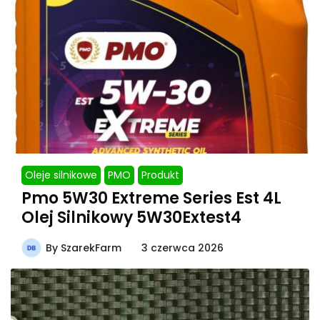
Oleje silnikowe
PMO
Produkt
Pmo 5W30 Extreme Series Est 4L
Olej Silnikowy 5W30Extest4
By
SzarekFarm
3 czerwca 2026