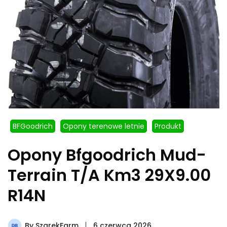
BFGoodrich
Opony terenowe letnie
Produkt
Opony Bfgoodrich Mud-
Terrain T/A Km3 29X9.00
R14N
By
SzarekFarm
6 czerwca 2026