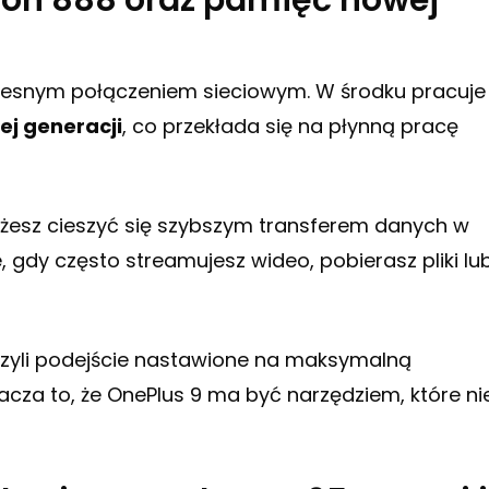
gon 888 oraz pamięć nowej
czesnym połączeniem sieciowym. W środku pracuje
j generacji
, co przekłada się na płynną pracę
żesz cieszyć się szybszym transferem danych w
 gdy często streamujesz wideo, pobierasz pliki lu
czyli podejście nastawione na maksymalną
cza to, że OnePlus 9 ma być narzędziem, które ni