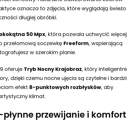
ktyce oznacza to zdjęcia, które wyglądają świeżo 
zności długiej obróbki.
rokokątna 50 Mpx
, która pozwala uchwycić więce
ano przełomową soczewkę
Freeform
, wspierającą
tografujesz w szerokim planie.
 9 oferuje
Tryb Nocny Krajobraz
, który inteligentn
ry, dzięki czemu nocne ujęcia są czytelne i bardzi
ęciom efekt
8-punktowych rozbłysków
, aby
artystyczny klimat.
a-płynne przewijanie i komfort