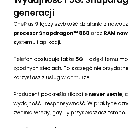
Wydajność i 5G: Snapdra
generacji
OnePlus 9 łączy szybkość działania z nowo
procesor Snapdragon™ 888
oraz
RAM nowe
systemu i aplikacji.
Telefon obsługuje także
5G
– dzięki temu mo
zgodnych sieciach. To szczególnie przydatne,
korzystasz z usług w chmurze.
Producent podkreśla filozofię
Never Settle
, 
wydajność i responsywność. W praktyce ozna
zwalnia wtedy, gdy Ty przyspieszasz tempo.