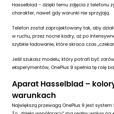
Hasselblad – dzięki temu zdjęcia z telefonu 
charakter, nawet gdy warunki nie sprzyjają.
Telefon został zaprojektowany tak, aby dział
w ruchu, przez nocne kadry, aż po intensywne
szybkie ładowanie, które skraca czas „czeka
Jeśli szukasz modelu, który potrafi być zar
eksperymentów, OnePlus 9 spełnia tę rolę b
Aparat Hasselblad – kolory
warunkach
Największą przewagą OnePlus 9 jest system
To „dzieło współpracy” ma realny wpływ na