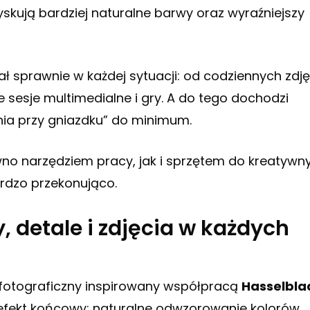
zyskują bardziej naturalne barwy oraz wyraźniejszy
ał sprawnie w każdej sytuacji: od codziennych zdj
 sesje multimedialne i gry. A do tego dochodzi
nia przy gniazdku” do minimum.
ówno narzędziem pracy, jak i sprzętem do kreatywn
ardzo przekonująco.
, detale i zdjęcia w każdych
 fotograficzny inspirowany współpracą
Hasselbla
 efekt końcowy: naturalne odwzorowanie kolorów