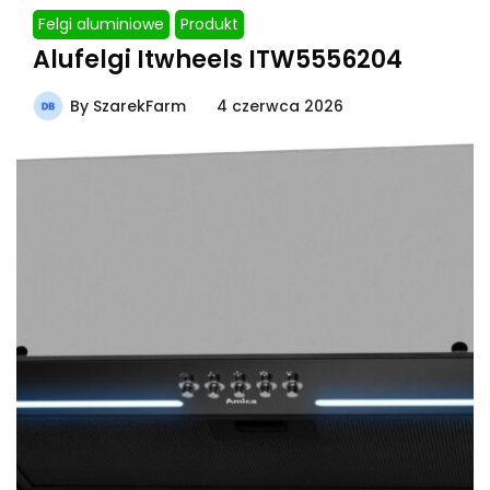
Felgi aluminiowe
Produkt
Alufelgi Itwheels ITW5556204
By
SzarekFarm
4 czerwca 2026