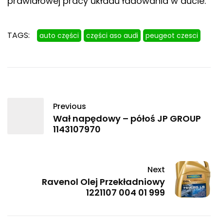
prawidłowej pracy układu ładowania w aucie.
TAGS:
auto części
części aso audi
peugeot czesci
Previous
Wał napędowy – półoś JP GROUP
1143107970
Next
Ravenol Olej Przekładniowy
1221107 004 01 999