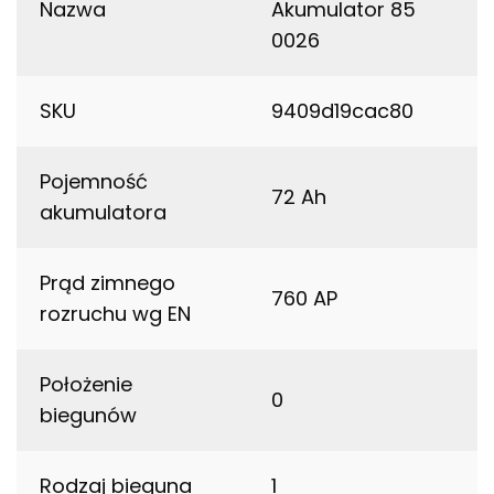
Nazwa
Akumulator 85
0026
SKU
9409d19cac80
Pojemność
72 Ah
akumulatora
Prąd zimnego
760 AP
rozruchu wg EN
Położenie
0
biegunów
Rodzaj bieguna
1