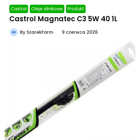
Castrol
Oleje silnikowe
Produkt
Castrol Magnatec C3 5W 40 1L
By
SzarekFarm
9 czerwca 2026