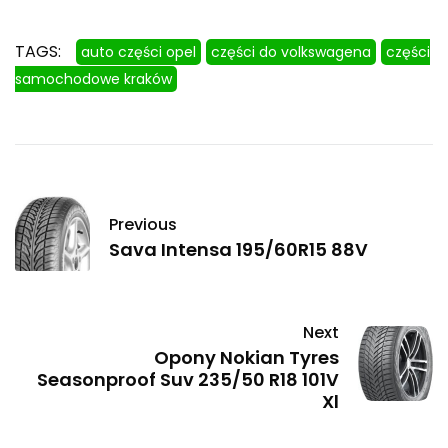
TAGS:
auto części opel
części do volkswagena
części
samochodowe kraków
Previous
Sava Intensa 195/60R15 88V
Next
Opony Nokian Tyres
Seasonproof Suv 235/50 R18 101V
Xl