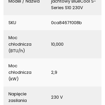
Model / Nazwa
jachtowy BlueCool S-
Series S10 230V
SKU
0ca8467f008b
Moc
chłodnicza
10,000
(BTU/h)
Moc
chłodnicza
2,9
(kW)
Napięcie
230 V
zasilania