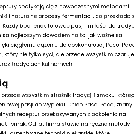
eceptury spotykają się z nowoczesnymi metodami
iki i naturalne procesy fermentacji, co przekłada 
 Każdy bochenek to owoc pasji i miłości do tradycj
ń są najlepszym dowodem na to, jak ważne są
Dzięki ciągłemu dążeniu do doskonałości, Pasol Pac
 który nie tylko syci, ale przede wszystkim czaruje
 oraz tradycjach kulinarnych.
ią
 przede wszystkim strażnik tradycji i smaku, które
niowej pasji do wypieku. Chleb Pasol Paco, znany
ikalnych receptur przekazywanych z pokolenia na
at i smak. Od lat firma stawia na ręczne metody
i i autentyczne techniki piekarskie, które