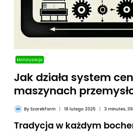
Motoryzacja
Jak działa system ce
maszynach przemysł
By
SzarekFarm
18 lutego 2025
3 minutes, 3
Tradycja w każdym boch