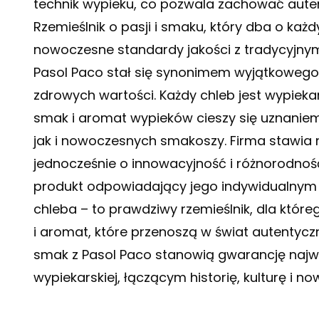
technik wypieku, co pozwala zachować aut
Rzemieślnik o pasji i smaku, który dba o każd
nowoczesne standardy jakości z tradycyjnymi 
Pasol Paco stał się synonimem wyjątkowego 
zdrowych wartości. Każdy chleb jest wypieka
smak i aromat wypieków cieszy się uznanie
jak i nowoczesnych smakoszy. Firma stawia n
jednocześnie o innowacyjność i różnorodność
produkt odpowiadający jego indywidualnym p
chleba – to prawdziwy rzemieślnik, dla które
i aromat, które przenoszą w świat autentyczn
smak z Pasol Paco stanowią gwarancję najwyżs
wypiekarskiej, łączącym historię, kulturę i n