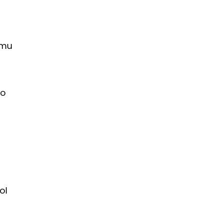
emu
go
ol