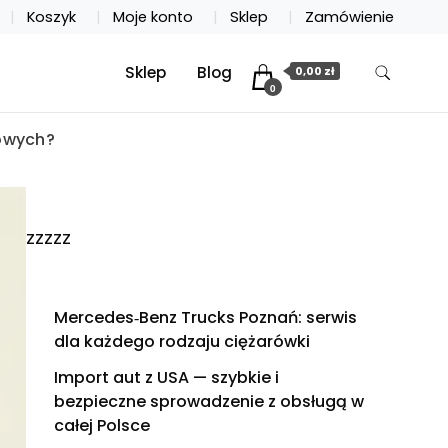
Koszyk
Moje konto
Sklep
Zamówienie
Sklep
Blog
0,00 zł
0
owych?
zzzzz
Mercedes‑Benz Trucks Poznań: serwis
dla każdego rodzaju ciężarówki
Import aut z USA — szybkie i
bezpieczne sprowadzenie z obsługą w
całej Polsce