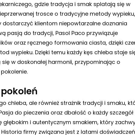
karniczego, gdzie tradycja i smak splatają się w
nieprzerwanej trosce o tradycyjne metody wypieku
y dostarczyć klientom niepowtarzalne doznania
ą pasją do tradycji, Pasol Paco przywiązuje
ków oraz ręcznego formowania ciasta, dzięki cz
od wypieku. Dzięki temu każdy kęs chleba staje si
ą się w doskonałej harmonii, przypominając o
pokolenie.
z pokoleń
 chleba, ale również strażnik tradycji i smaku, kt
 Pasja do pieczenia oraz dbałość o każdy szczegół
się głębokim i autentycznym smakiem, który zachw
istoria firmy związana jest z latami doświadcze