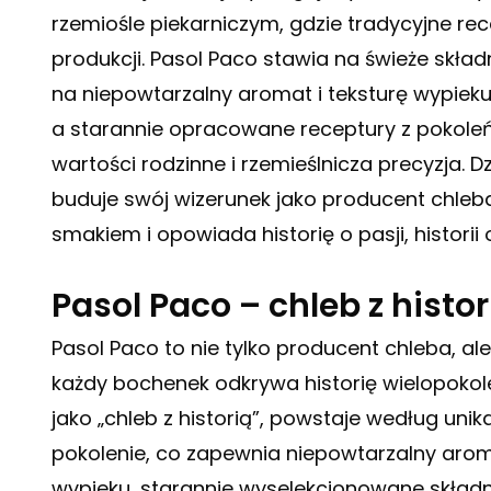
rzemiośle piekarniczym, gdzie tradycyjne r
produkcji. Pasol Paco stawia na świeże składn
na niepowtarzalny aromat i teksturę wypieku.
a starannie opracowane receptury z pokole
wartości rodzinne i rzemieślnicza precyzja. 
buduje swój wizerunek jako producent chleba,
smakiem i opowiada historię o pasji, historii
Pasol Paco – chleb z histor
Pasol Paco to nie tylko producent chleba, ale
każdy bochenek odkrywa historię wielopokole
jako „chleb z historią”, powstaje według un
pokolenie, co zapewnia niepowtarzalny arom
wypieku, starannie wyselekcjonowane składnik