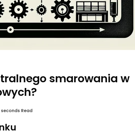
ntralnego smarowania w
owych?
9 seconds Read
enku