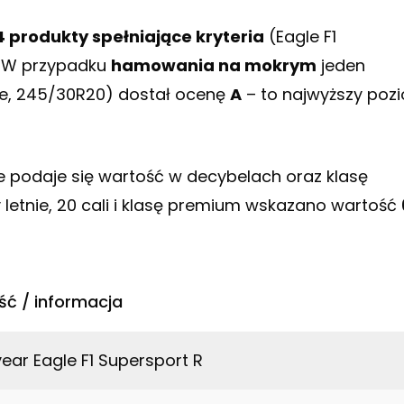
4 produkty spełniające kryteria
(Eagle F1
. W przypadku
hamowania na mokrym
jeden
nie, 245/30R20) dostał ocenę
A
– to najwyższy poz
ie podaje się wartość w decybelach oraz klasę
 letnie, 20 cali i klasę premium wskazano wartość
ć / informacja
ar Eagle F1 Supersport R