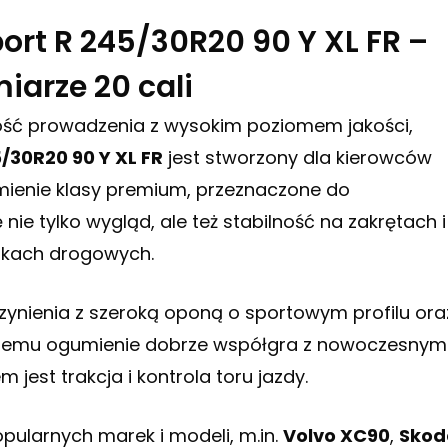
ort R 245/30R20 90 Y XL FR –
iarze 20 cali
wność prowadzenia z wysokim poziomem jakości,
/30R20 90 Y XL FR
jest stworzony dla kierowców
ienie klasy premium, przeznaczone do
e tylko wygląd, ale też stabilność na zakrętach i
nkach drogowych.
ynienia z szeroką oponą o sportowym profilu ora
i temu ogumienie dobrze współgra z nowoczesnymi
 jest trakcja i kontrola toru jazdy.
opularnych marek i modeli, m.in.
Volvo XC90
,
Skod