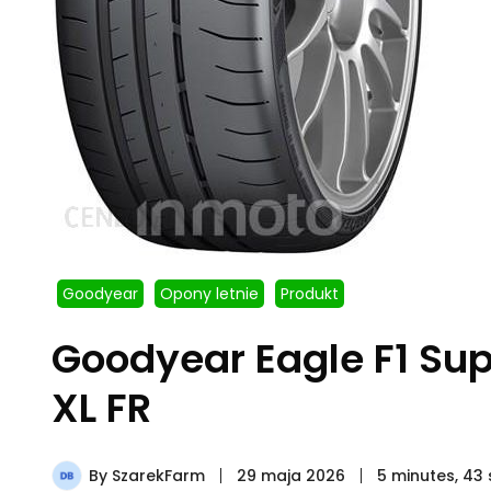
Goodyear
Opony letnie
Produkt
Goodyear Eagle F1 Sup
XL FR
By
SzarekFarm
29 maja 2026
5 minutes, 43