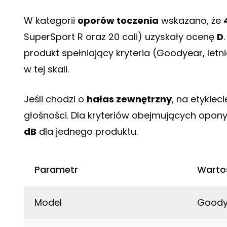
W kategorii
oporów toczenia
wskazano, że
SuperSport R oraz 20 cali) uzyskały ocenę
D
produkt spełniający kryteria (Goodyear, let
w tej skali.
Jeśli chodzi o
hałas zewnętrzny
, na etykiec
głośności. Dla kryteriów obejmujących opony
dB
dla jednego produktu.
Parametr
Wartoś
Model
Goodye