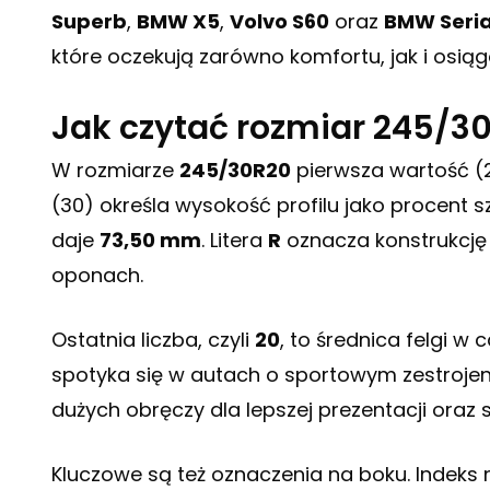
Superb
,
BMW X5
,
Volvo S60
oraz
BMW Seria
które oczekują zarówno komfortu, jak i osią
Jak czytać rozmiar 245/30
W rozmiarze
245/30R20
pierwsza wartość (2
(30) określa wysokość profilu jako procent 
daje
73,50 mm
. Litera
R
oznacza konstrukcję
oponach.
Ostatnia liczba, czyli
20
, to średnica felgi w 
spotyka się w autach o sportowym zestrojeni
dużych obręczy dla lepszej prezentacji oraz s
Kluczowe są też oznaczenia na boku. Indeks