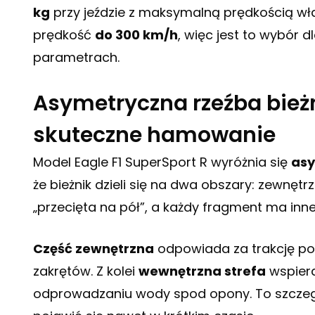
kg
przy jeździe z maksymalną prędkością wła
prędkość
do 300 km/h
, więc jest to wybór 
parametrach.
Asymetryczna rzeźba bieżn
skuteczne hamowanie
Model Eagle F1 SuperSport R wyróżnia się
asy
że bieżnik dzieli się na dwa obszary: zewnętr
„przecięta na pół”, a każdy fragment ma inne
Część zewnętrzna
odpowiada za trakcję p
zakrętów. Z kolei
wewnętrzna strefa
wspier
odprowadzaniu wody spod opony. To szczegó