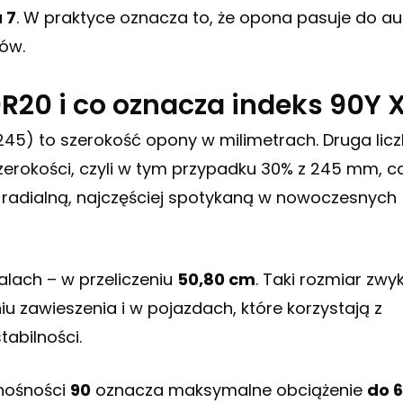
 7
. W praktyce oznacza to, że opona pasuje do au
gów.
R20 i co oznacza indeks 90Y 
45) to szerokość opony w milimetrach. Druga lic
szerokości, czyli w tym przypadku 30% z 245 mm, c
 radialną, najczęściej spotykaną w nowoczesnych
calach – w przeliczeniu
50,80 cm
. Taki rozmiar zwyk
u zawieszenia i w pojazdach, które korzystają z
tabilności.
 nośności
90
oznacza maksymalne obciążenie
do 