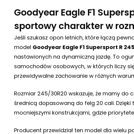
Goodyear Eagle F1 Supersp
sportowy charakter w rozm
Jeśli szukasz opon letnich, które łączą pe
model
Goodyear Eagle F1 Supersport R 245
nastawionych na dynamiczną jazdę. To ogum
samochodów osobowych, w których liczy się ni
przewidywalne zachowanie w różnych waru
Rozmiar 245/30R20 wskazuje, że mamy do cz
średnicą dopasowaną do felg 20 cali. Dzięk
mocniejszymi konstrukcjami, gdzie priorytetem
Producent przewidział ten model dla wielu p