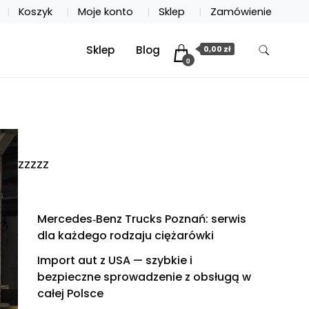
Koszyk
Moje konto
Sklep
Zamówienie
Sklep
Blog
0,00 zł
0
zzzzz
Mercedes‑Benz Trucks Poznań: serwis
dla każdego rodzaju ciężarówki
Import aut z USA — szybkie i
bezpieczne sprowadzenie z obsługą w
całej Polsce