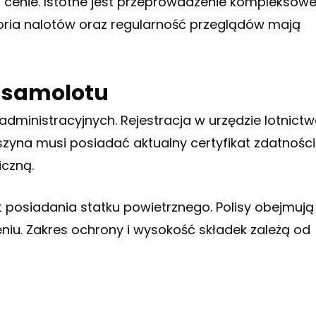
 cenie. Istotne jest przeprowadzenie kompleksowe
toria nalotów oraz regularność przeglądów mają
e samolotu
dministracyjnych. Rejestracja w urzędzie lotnict
na musi posiadać aktualny certyfikat zdatności
iczną.
 posiadania statku powietrznego. Polisy obejmują
niu. Zakres ochrony i wysokość składek zależą od