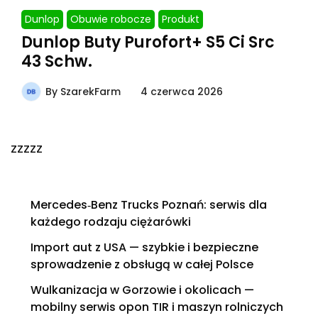
Dunlop
Obuwie robocze
Produkt
Dunlop Buty Purofort+ S5 Ci Src
43 Schw.
By
SzarekFarm
4 czerwca 2026
zzzzz
Mercedes‑Benz Trucks Poznań: serwis dla
każdego rodzaju ciężarówki
Import aut z USA — szybkie i bezpieczne
sprowadzenie z obsługą w całej Polsce
Wulkanizacja w Gorzowie i okolicach —
mobilny serwis opon TIR i maszyn rolniczych