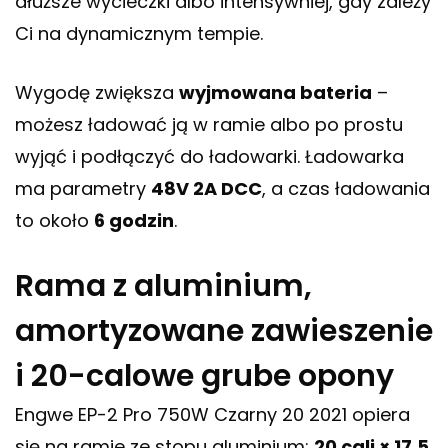
dłuższe wycieczki albo intensywniej, gdy zależy
Ci na dynamicznym tempie.
Wygodę zwiększa
wyjmowana bateria
–
możesz ładować ją w ramie albo po prostu
wyjąć i podłączyć do ładowarki. Ładowarka
ma parametry
48V 2A DCC
, a czas ładowania
to około
6 godzin
.
Rama z aluminium,
amortyzowane zawieszenie
i 20-calowe grube opony
Engwe EP-2 Pro 750W Czarny 20 2021 opiera
się na ramie ze stopu aluminium:
20 cali × 17,5