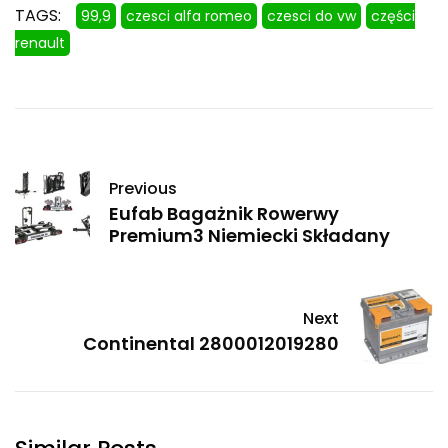
TAGS:
99,9
czesci alfa romeo
czesci do vw
części
renault
Previous
Eufab Bagażnik Rowerwy
Premium3 Niemiecki Składany
Next
Continental 2800012019280