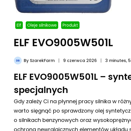
Elf
Oleje silnikowe
Produkt
ELF EVO9005W501L
By
SzarekFarm
9 czerwca 2026
3 minutes, 
ELF EVO9005W501L – synte
specjalnych
Gdy zależy Ci na płynnej pracy silnika w r
warto sięgnąć po sprawdzony olej syntetycz
o silnikach benzynowych oraz wysokoprężnych,
ochrona newralgicznych elementów układu 