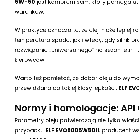
5W-50
jest kompromisem, który pomaga utr
warunków.
W praktyce oznacza to, że olej może lepiej 
temperatura spada, jak i wtedy, gdy silnik p
rozwiązania „uniwersalnego” na sezon letni i
kierowców.
Warto też pamiętać, że dobór oleju do wymaga
przewidziana do takiej klasy lepkości,
ELF E
Normy i homologacje: API 
Parametry oleju potwierdzają nie tylko właś
przypadku
ELF EVO9005W501L
producent wsk