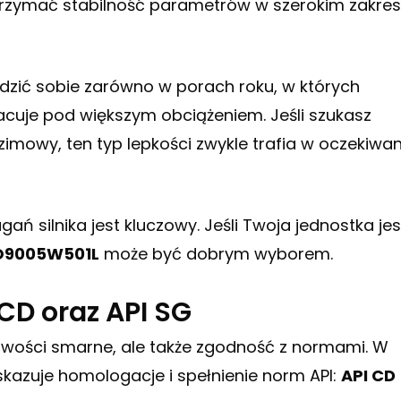
zymać stabilność parametrów w szerokim zakres
radzić sobie zarówno w porach roku, w których
racuje pod większym obciążeniem. Jeśli szukasz
 zimowy, ten typ lepkości zwykle trafia w oczekiwa
ń silnika jest kluczowy. Jeśli Twoja jednostka jes
VO9005W501L
może być dobrym wyborem.
CD oraz API SG
ciwości smarne, ale także zgodność z normami. W
azuje homologacje i spełnienie norm API:
API CD