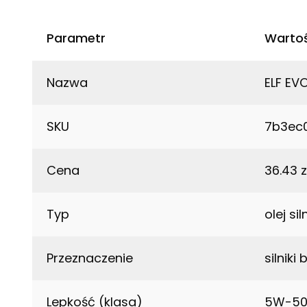
Parametr
Warto
Nazwa
ELF EV
SKU
7b3ec
Cena
36.43 z
Typ
olej si
Przeznaczenie
silnik
Lepkość (klasa)
5W-5