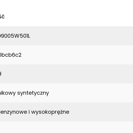
ść
O9005W501L
0bcb6c2
ł
lnikowy syntetyczny
i benzynowe i wysokoprężne
0