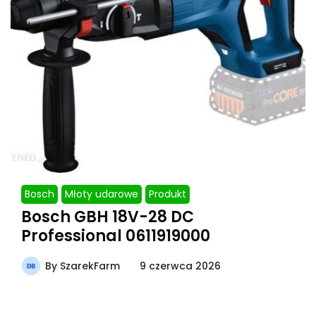
Bosch
Młoty udarowe
Produkt
Bosch GBH 18V-28 DC
Professional 0611919000
By
SzarekFarm
9 czerwca 2026