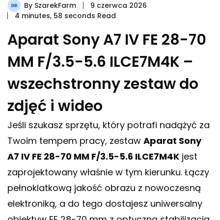
By
SzarekFarm
9 czerwca 2026
4 minutes, 58 seconds Read
Aparat Sony A7 IV FE 28-70
MM F/3.5-5.6 ILCE7M4K –
wszechstronny zestaw do
zdjęć i wideo
Jeśli szukasz sprzętu, który potrafi nadążyć za
Twoim tempem pracy, zestaw
Aparat Sony
A7 IV FE 28-70 MM F/3.5-5.6 ILCE7M4K
jest
zaprojektowany właśnie w tym kierunku. Łączy
pełnoklatkową jakość obrazu z nowoczesną
elektroniką, a do tego dostajesz uniwersalny
obiektyw FE 28-70 mm z optyczną stabilizacją