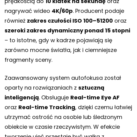
prędkością do
10 klatek na sekundę
oraz
nagrywać wideo
4K/60p
. Producent podaje
również
zakres czułości ISO 100–51200
oraz
szeroki zakres dynamiczny ponad 15 stopni
– to istotne, gdy w kadrze pojawiają się
zarówno mocne światła, jak i ciemniejsze
fragmenty sceny.
Zaawansowany system autofokusa został
oparty na rozwiązaniach z
sztuczną
inteligencją
. Obsługuje
Real-time Eye AF
oraz
Real-time Tracking
, dzięki czemu łatwiej
utrzymać ostrość na osobie lub śledzonym
obiekcie w czasie rzeczywistym. W efekcie
tworzenie ujęć przestaje być walką z