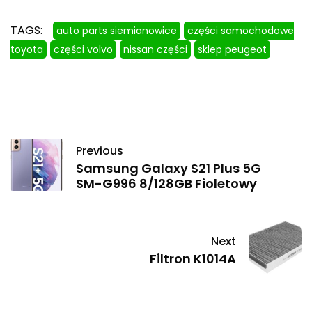
TAGS:
auto parts siemianowice
części samochodowe
toyota
części volvo
nissan części
sklep peugeot
Previous
Samsung Galaxy S21 Plus 5G
SM-G996 8/128GB Fioletowy
Next
Filtron K1014A