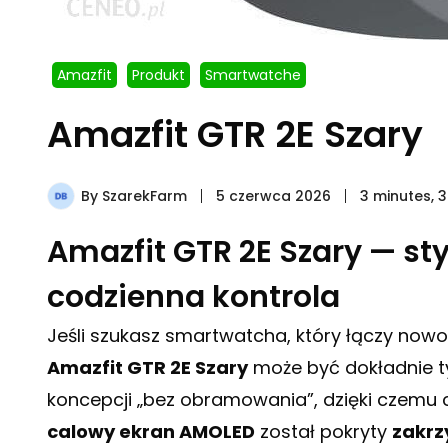
Amazfit
Produkt
Smartwatche
Amazfit GTR 2E Szary
By
SzarekFarm
5 czerwca 2026
3 minutes, 
Amazfit GTR 2E Szary — s
codzienna kontrola
Jeśli szukasz smartwatcha, który łączy now
Amazfit GTR 2E Szary
może być dokładnie ty
koncepcji „bez obramowania”, dzięki czemu ca
calowy ekran AMOLED
został pokryty
zakrz