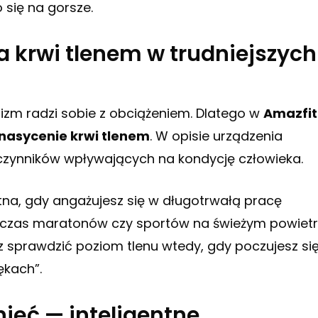
 się na gorsze.
 krwi tlenem w trudniejszych
ganizm radzi sobie z obciążeniem. Dlatego w
Amazfit
nasycenie krwi tlenem
. W opisie urządzenia
h czynników wpływających na kondycję człowieka.
tna, gdy angażujesz się w długotrwałą pracę
dczas maratonów czy sportów na świeżym powiet
z sprawdzić poziom tlenu wtedy, gdy poczujesz si
ękach”.
nięć — inteligentne