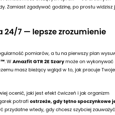
zdy. Zamiast zgadywać godzinę, po prostu widzisz 
a 24/7 — lepsze zrozumienie
egularność pomiarów, a tu na pierwszy plan wysu
r™
. W
Amazfit GTR 2E Szary
może on wykonywać
i czemu masz bieżący wgląd w to, jak pracuje Twoje
wiej ocenić, jaki jest efekt ćwiczeń i jak organizm
garek potrafi
ostrzeże, gdy tętno spoczynkowe j
ć przydatne wtedy, gdy chcesz szybciej zauważy