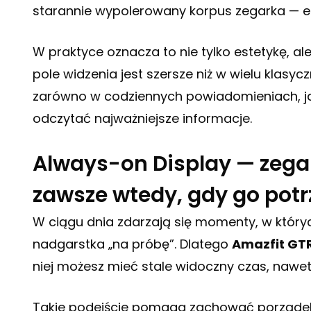
starannie wypolerowany korpus zegarka — efe
W praktyce oznacza to nie tylko estetykę, al
pole widzenia jest szersze niż w wielu klasy
zarówno w codziennych powiadomieniach, ja
odczytać najważniejsze informacje.
Always-on Display — zegar
zawsze wtedy, gdy go potr
W ciągu dnia zdarzają się momenty, w któr
nadgarstka „na próbę”. Dlatego
Amazfit GTR
niej możesz mieć stale widoczny czas, nawet
Takie podejście pomaga zachować porządek