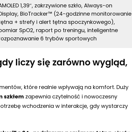
AMOLED 1,39″, zakrzywione szkło, Always-on
Display, BioTracker™ (24-godzinne monitorowanie
tętna + strefy i alert tętna spoczynkowego),
pomiar SpO2, raport po treningu, inteligentne
rozpoznawanie 6 trybów sportowych
gdy liczy się zarówno wygląd,
mentów, które realnie wpływają na komfort. Duży
m szkłem
zapewnia czytelność i nowoczesny
otrzebę wchodzenia w interakcje, gdy wystarczy