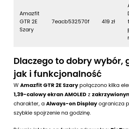
Amazfit
GTR 2E
7eacb532570f
419 zł
Szary
Dlaczego to dobry wybór, 
jak i funkcjonalność
W
Amazfit GTR 2E Szary
połączono kilka ele
1,39-calowy ekran AMOLED
z
zakrzywiony
charakter, a
Always-on Display
ogranicza p
szybkie spojrzenie na godzinę.