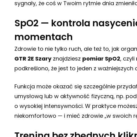
sygnały, że coś w Twoim rytmie dnia zmieniło
SpO2 — kontrola nasycenia
momentach
Zdrowie to nie tylko ruch, ale też to, jak or
GTR 2E Szary
znajdziesz
pomiar SpO2
, czyli
podkreślono, że jest to jeden z ważniejszyc
Funkcja może okazać się szczególnie przyda
umysłową lub w aktywność fizyczną, np. po
o wysokiej intensywności. W praktyce możes
niekomfortowo — i mieć zdrowie „w swoich r
Trening bez zbędnych klik