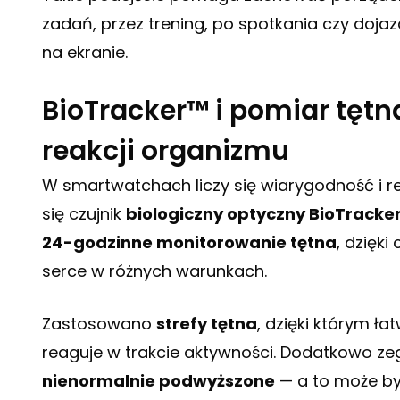
zadań, przez trening, po spotkania czy doja
na ekranie.
BioTracker™ i pomiar tętn
reakcji organizmu
W smartwatchach liczy się wiarygodność i r
się czujnik
biologiczny optyczny BioTracke
24-godzinne monitorowanie tętna
, dzięk
serce w różnych warunkach.
Zastosowano
strefy tętna
, dzięki którym łat
reaguje w trakcie aktywności. Dodatkowo ze
nienormalnie podwyższone
— a to może by