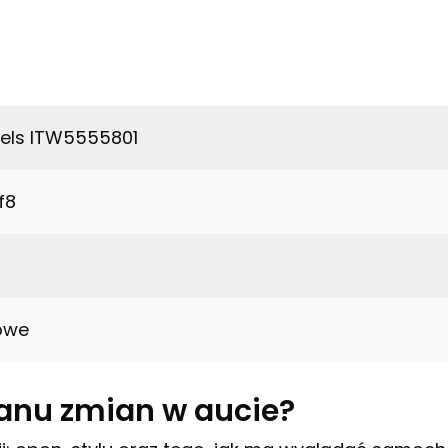
heels ITW5555801
f8
iowe
lanu zmian w aucie?