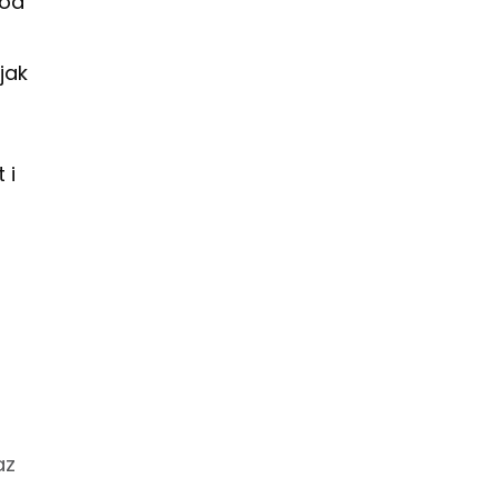
hód
jak
 i
az