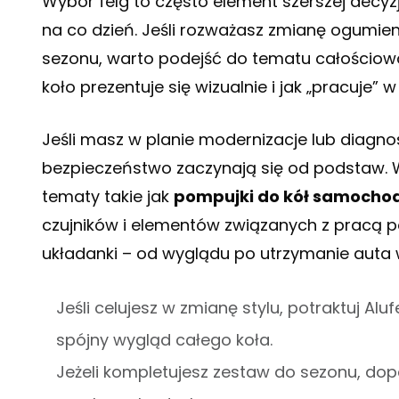
Wybór felg to często element szerszej decyz
na co dzień. Jeśli rozważasz zmianę ogumien
sezonu, warto podejść do tematu całościowo
koło prezentuje się wizualnie i jak „pracuje” w
Jeśli masz w planie modernizacje lub diagno
bezpieczeństwo zaczynają się od podstaw. W 
tematy takie jak
pompujki do kół samoch
czujników i elementów związanych z pracą po
układanki – od wyglądu po utrzymanie auta w
Jeśli celujesz w zmianę stylu, potraktuj Al
spójny wygląd całego koła.
Jeżeli kompletujesz zestaw do sezonu, dop