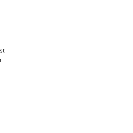
i
st
h