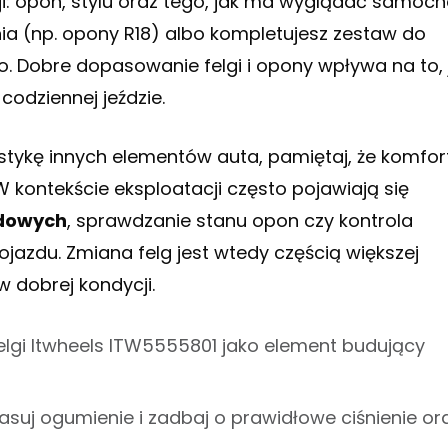
ji: opon, stylu oraz tego, jak ma wyglądać samoc
ia (np. opony R18) albo kompletujesz zestaw do
. Dobre dopasowanie felgi i opony wpływa na to, 
 codziennej jeździe.
stykę innych elementów auta, pamiętaj, że komfort
kontekście eksploatacji często pojawiają się
odowych
, sprawdzanie stanu opon czy kontrola
jazdu. Zmiana felg jest wtedy częścią większej
 dobrej kondycji.
ufelgi Itwheels ITW5555801 jako element budujący
asuj ogumienie i zadbaj o prawidłowe ciśnienie or