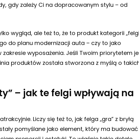
edy, gdy zależy Ci na dopracowanym stylu – od
ko wygląd, ale też to, że to produkt kategorii „felg
go do planu modernizacji auta – czy to jako
 zakresie wyposażenia. Jeśli Twoim priorytetem je
 linia produktów została stworzona z myślą o takic
y” – jak te felgi wpływają na
rakcyjnie. Liczy się też to, jak felga „gra” z bryłą
ostały pomyślane jako element, który ma budować
em proporcji i estetyki. To właśnie takie detale