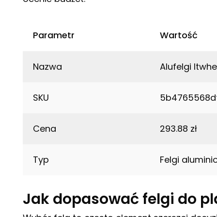
Parametr
Wartość
Nazwa
Alufelgi Itw
SKU
5b4765568d
Cena
293.88 zł
Typ
Felgi alumin
Jak dopasować felgi do p