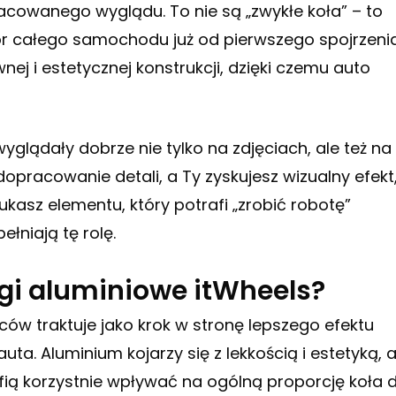
cowanego wyglądu. To nie są „zwykłe koła” – to
biór całego samochodu już od pierwszego spojrzenia
j i estetycznej konstrukcji, dzięki czemu auto
yglądały dobrze nie tylko na zdjęciach, ale też na
dopracowanie detali, a Ty zyskujesz wizualny efekt
zukasz elementu, który potrafi „zrobić robotę”
łniają tę rolę.
gi aluminiowe itWheels?
wców traktuje jako krok w stronę lepszego efektu
ta. Aluminium kojarzy się z lekkością i estetyką, 
ią korzystnie wpływać na ogólną proporcję koła 