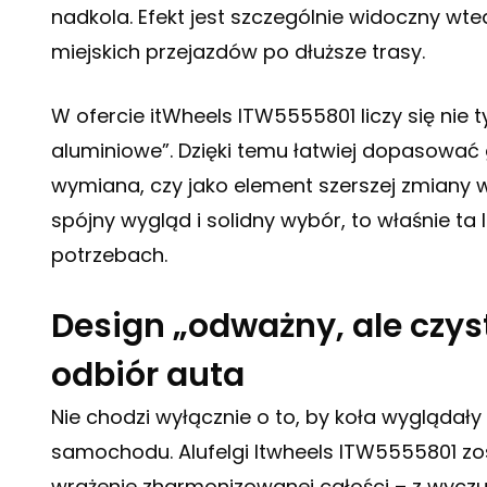
nadkola. Efekt jest szczególnie widoczny wt
miejskich przejazdów po dłuższe trasy.
W ofercie itWheels ITW5555801 liczy się nie tyl
aluminiowe”. Dzięki temu łatwiej dopasować 
wymiana, czy jako element szerszej zmiany w
spójny wygląd i solidny wybór, to właśnie ta
potrzebach.
Design „odważny, ale czyst
odbiór auta
Nie chodzi wyłącznie o to, by koła wyglądały at
samochodu. Alufelgi Itwheels ITW5555801 z
wrażenie zharmonizowanej całości – z wyczuci