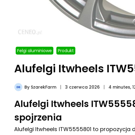
Felgi aluminiowe
Produkt
Alufelgi Itwheels ITW
By
SzarekFarm
3 czerwca 2026
4 minutes, 
Alufelgi Itwheels ITW55558
spojrzenia
Alufelgi Itwheels ITW5555801 to propozycja 