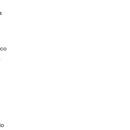
.
 co
,
a
do