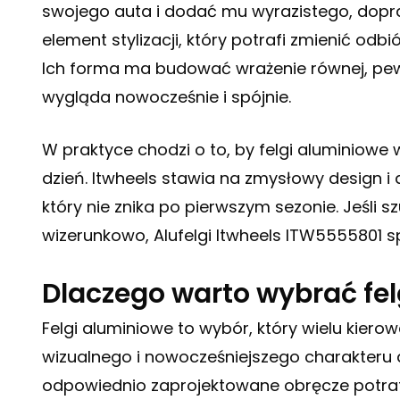
swojego auta i dodać mu wyrazistego, dopra
element stylizacji, który potrafi zmienić od
Ich forma ma budować wrażenie równej, pewne
wygląda nowocześnie i spójnie.
W praktyce chodzi o to, by felgi aluminiowe w
dzień. Itwheels stawia na zmysłowy design i 
który nie znika po pierwszym sezonie. Jeśli s
wizerunkowo, Alufelgi Itwheels ITW5555801 spe
Dlaczego warto wybrać fel
Felgi aluminiowe to wybór, który wielu kiero
wizualnego i nowocześniejszego charakteru au
odpowiednio zaprojektowane obręcze potraf