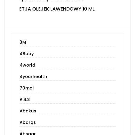
ETJA OLEJEK LAWENDOWY 10 ML
3M
4Baby
4world
4yourhealth
70mai
A.B.S
Abakus
Abarqs
Absaar